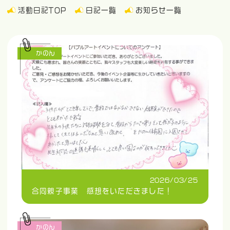
活動日記TOP
日記一覧
お知らせ一覧
かのん
2026/03/25
合同親子事業 感想をいただきました！
かのん