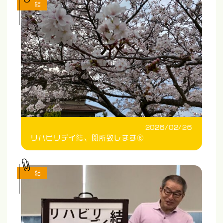
結
2026/02/26
リハビリデイ結、閉所致します⑥
結