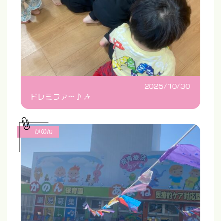
2025/10/30
ドレミファ〜♪🎶
かのん