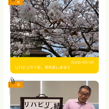
結
2026/02/26
リハビリデイ結、閉所致します⑥
結