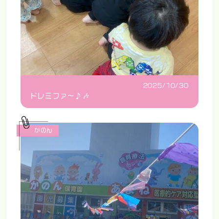
2025/10/30
ドレミファ〜♪🎶
かのん