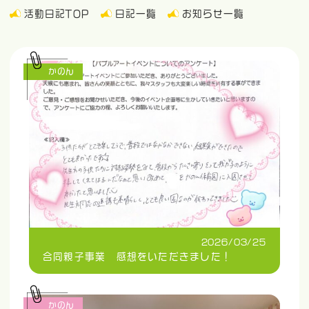
活動日記TOP
日記一覧
お知らせ一覧
かのん
2026/03/25
合同親子事業 感想をいただきました！
かのん