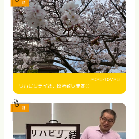
結
2026/02/26
リハビリデイ結、閉所致します⑥
結