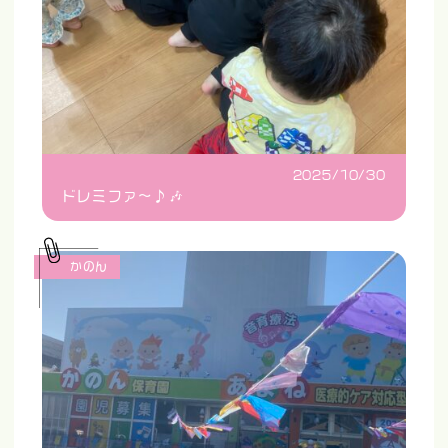
2025/10/30
ドレミファ〜♪🎶
かのん