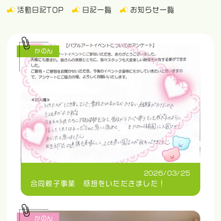
活動日記TOP
日記一覧
お知らせ一覧
かのん
2026/03/25
合同親子事業 感想をいただきました！
かのん