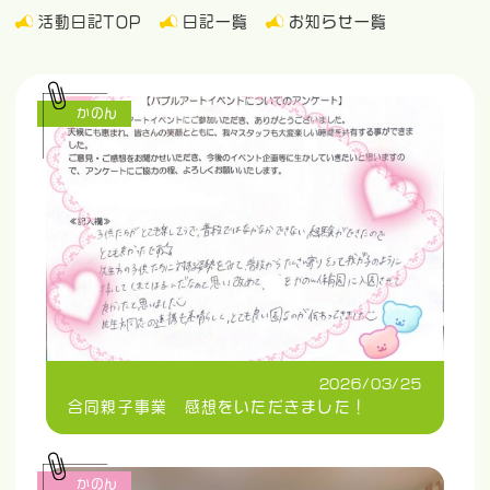
活動日記TOP
日記一覧
お知らせ一覧
かのん
2026/03/25
合同親子事業 感想をいただきました！
かのん