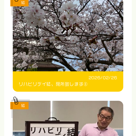
結
2026/02/26
リハビリデイ結、閉所致します⑥
結