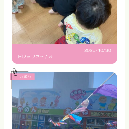
2025/10/30
ドレミファ〜♪🎶
かのん