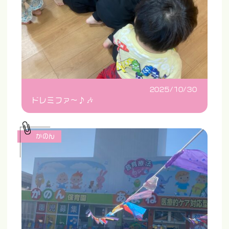
2025/10/30
ドレミファ〜♪🎶
かのん