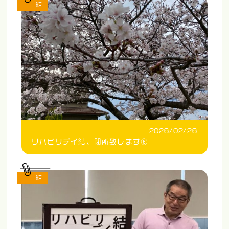
結
2026/02/26
リハビリデイ結、閉所致します⑥
結