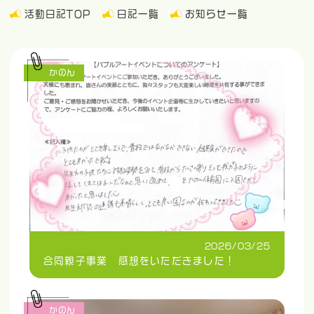
活動日記TOP
日記一覧
お知らせ一覧
かのん
2026/03/25
合同親子事業 感想をいただきました！
かのん