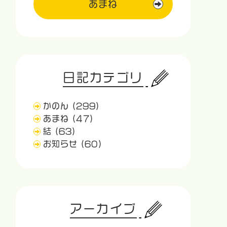
あまね
日記カテゴリ
かのん
(299)
あまね
(47)
結
(63)
お知らせ
(60)
アーカイブ