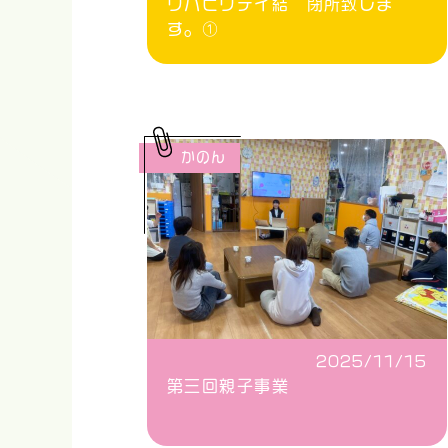
リハビリデイ結 閉所致しま
す。①
かのん
2025/11/15
第三回親子事業