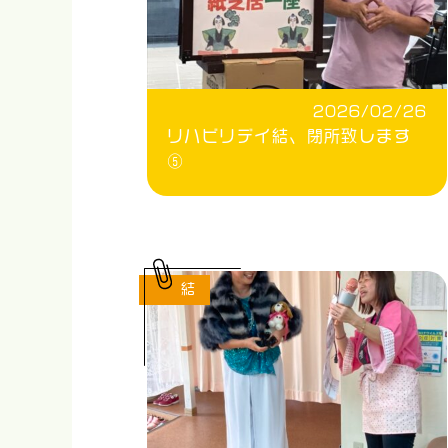
2026/02/26
リハビリデイ結、閉所致します
⑤
結