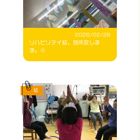
2026/02/26
リハビリデイ結、閉所致しま
す。④
結