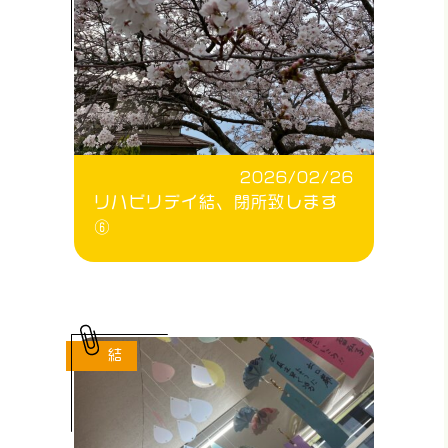
2026/02/26
リハビリデイ結、閉所致します
⑥
結