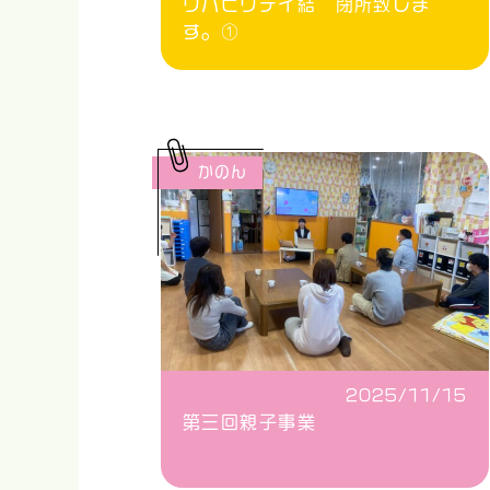
リハビリデイ結 閉所致しま
す。①
かのん
2025/11/15
第三回親子事業