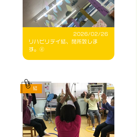
2026/02/26
リハビリデイ結、閉所致しま
す。④
結