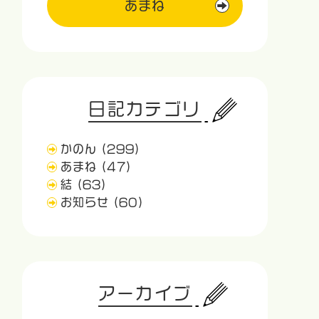
あまね
日記カテゴリ
かのん
(299)
あまね
(47)
結
(63)
お知らせ
(60)
アーカイブ