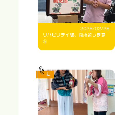
2026/02/26
リハビリデイ結、閉所致します
⑤
結