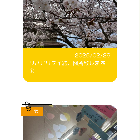
2026/02/26
リハビリデイ結、閉所致します
⑥
結