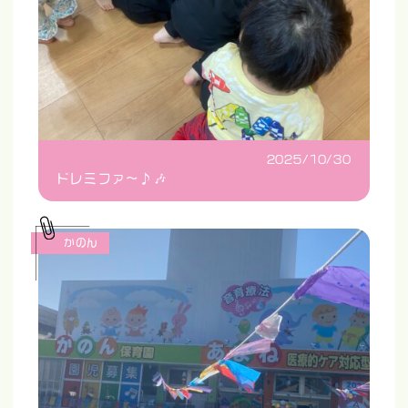
2025/10/30
ドレミファ〜♪🎶
かのん