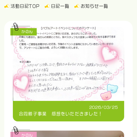
活動日記TOP
日記一覧
お知らせ一覧
かのん
2026/03/25
合同親子事業 感想をいただきました！
かのん