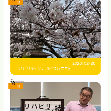
結
2026/02/26
リハビリデイ結、閉所致します⑥
結