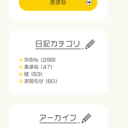
あまね
日記カテゴリ
かのん
(299)
あまね
(47)
結
(63)
お知らせ
(60)
アーカイブ