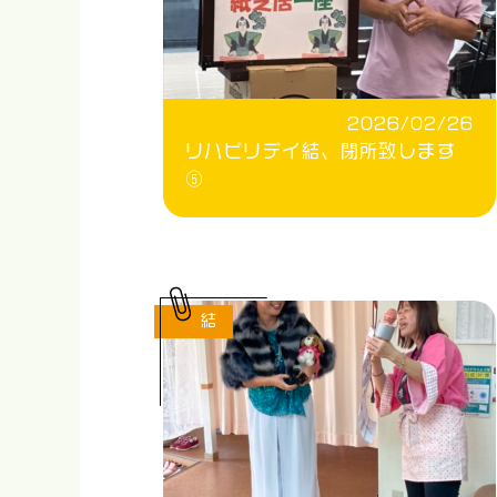
2026/02/26
リハビリデイ結、閉所致します
⑤
結