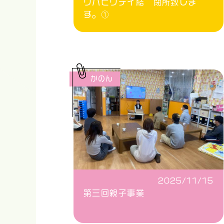
リハビリデイ結 閉所致しま
す。①
かのん
2025/11/15
第三回親子事業