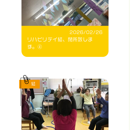
2026/02/26
リハビリデイ結、閉所致しま
す。④
結