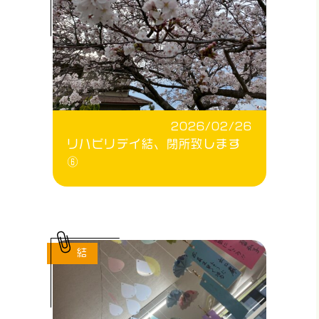
2026/02/26
リハビリデイ結、閉所致します
⑥
結