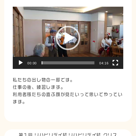
動
画
プ
レ
ー
ヤ
ー
00:00
04:16
私たちの出し物の一部です。
仕事の後、練習します。
利用者様たちの喜ぶ顔が見たいって思いでやってい
ます。
第１回 リハビリデイ結
リハビリデイ結 クリス