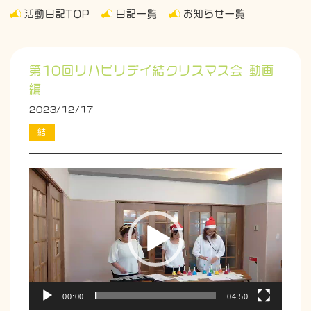
活動日記TOP
日記一覧
お知らせ一覧
第10回リハビリデイ結クリスマス会 動画
編
2023/12/17
結
動
画
プ
レ
ー
ヤ
ー
00:00
04:50