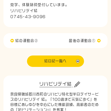
見学、体験随時受付しています。
リハビリデイ結
0745-43-9096
結の運動会②
最後の運動会①
結日記一覧へ
リハビリデイ結
奈良県磯城郡川西町のリハビリ特化型半日デイサービ
スのリハビリデイ 結。「100歳まで元気に歩く」を
目標にあしゆびを中心にした機能訓練、高齢者のため
の「足ビリテーション©」を考案！