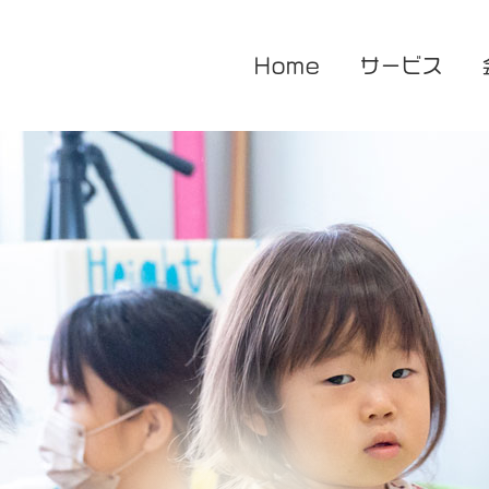
Home
サービス
医療的ケア対応型児童発達支援
企業主導型保育園
放課後等デイサービス
花音保育園
あまね