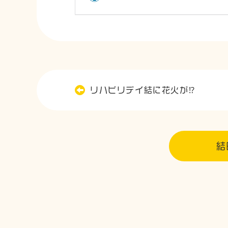
リハビリデイ結に花火が⁉️
結