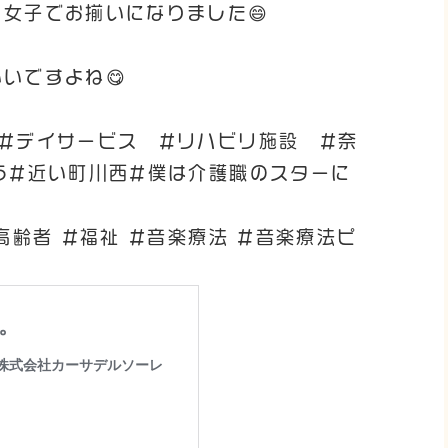
女子でお揃いになりました😄
いですよね😋
#デイサービス #リハビリ施設 #奈
う#近い町川西#僕は介護職のスターに
高齢者 #福祉 #音楽療法 #音楽療法ピ