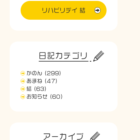
リハビリデイ 結
日記カテゴリ
かのん
(299)
あまね
(47)
結
(63)
お知らせ
(60)
アーカイブ