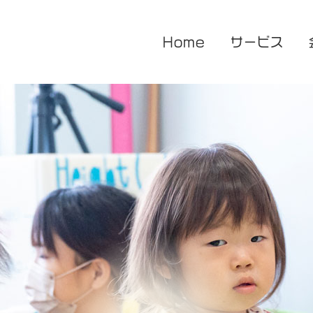
Home
サービス
医療的ケア対応型児童発達支援
企業主導型保育園
放課後等デイサービス
花音保育園
あまね