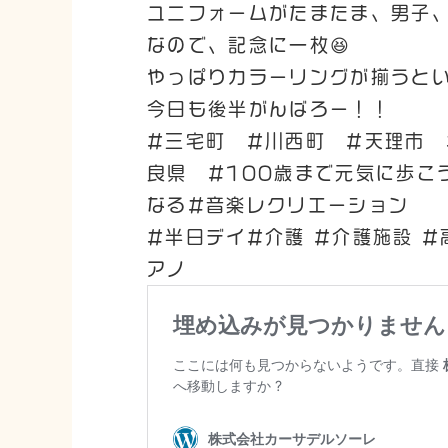
ユニフォームがたまたま、男子、
なので、記念に一枚😆
やっぱりカラーリングが揃うとい
今日も後半がんばろー！！
#三宅町 #川西町 #天理市 
良県 #100歳まで元気に歩こ
なる#音楽レクリエーション
#半日デイ#介護 #介護施設 #
アノ