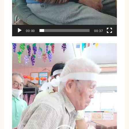
00:00
00:37
動
画
プ
レ
ー
ヤ
ー