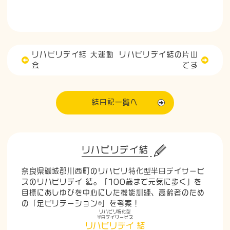
リハビリデイ結 大運動
リハビリデイ結の片山
会
です
結日記一覧へ
リハビリデイ結
奈良県磯城郡川西町のリハビリ特化型半日デイサービ
スのリハビリデイ 結。「100歳まで元気に歩く」を
目標にあしゆびを中心にした機能訓練、高齢者のため
の「足ビリテーション©」を考案！
リハビリ特化型
半日デイサービス
リハビリデイ 結