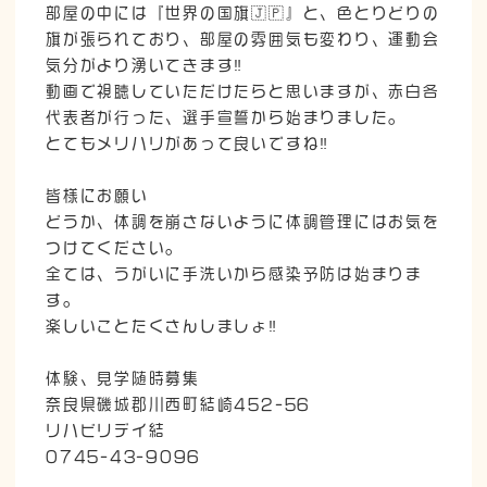
部屋の中には『世界の国旗🇯🇵』と、色とりどりの
旗が張られており、部屋の雰囲気も変わり、運動会
気分がより湧いてきます‼️
動画で視聴していただけたらと思いますが、赤白各
代表者が行った、選手宣誓から始まりました。
とてもメリハリがあって良いですね‼️
皆様にお願い
どうか、体調を崩さないように体調管理にはお気を
つけてください。
全ては、うがいに手洗いから感染予防は始まりま
す。
楽しいことたくさんしましょ‼️
体験、見学随時募集
奈良県磯城郡川西町結崎452-56
リハビリデイ結
0745-43-9096