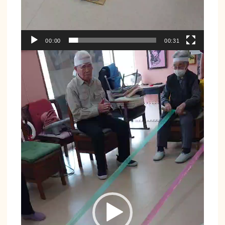
00:00
00:31
動
画
プ
レ
ー
ヤ
ー