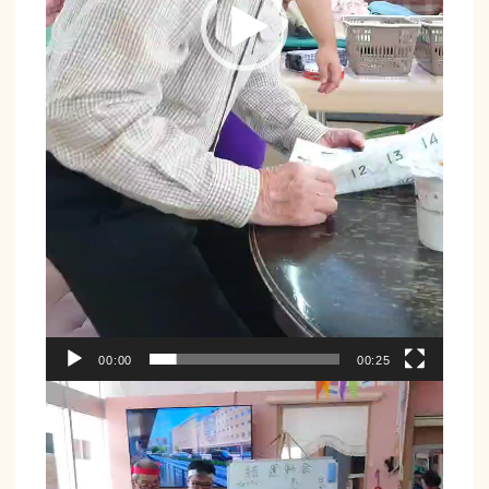
00:00
00:25
動
画
プ
レ
ー
ヤ
ー