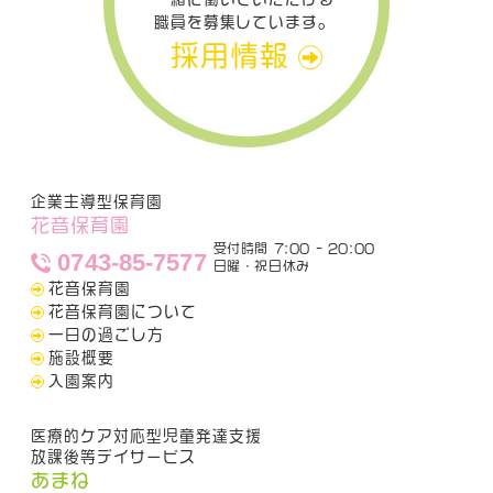
職員を募集しています。
採用情報
企業主導型保育園
花音保育園
受付時間 7:00 - 20:00
0743-85-7577
日曜・祝日休み
花音保育園
花音保育園について
一日の過ごし方
施設概要
入園案内
医療的ケア対応型児童発達支援
放課後等デイサービス
あまね