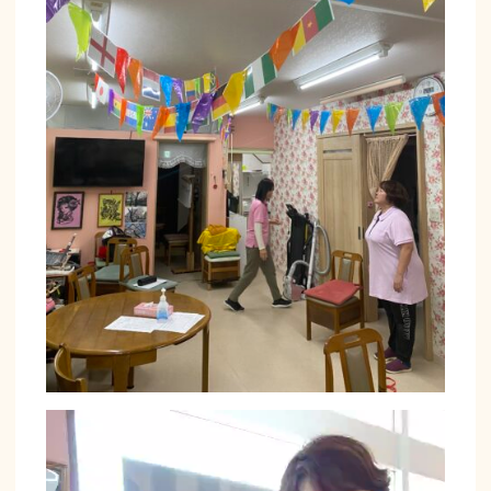
動
画
プ
レ
ー
ヤ