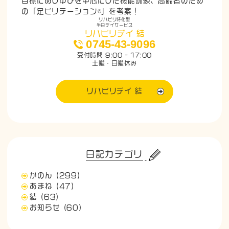
目標にあしゆびを中心にした機能訓練、高齢者のため
の「足ビリテーション©」を考案！
リハビリ特化型
半日デイサービス
リハビリデイ 結
0745-43-9096
受付時間 9:00 - 17:00
土曜・日曜休み
リハビリデイ 結
日記カテゴリ
かのん
(299)
あまね
(47)
結
(63)
お知らせ
(60)