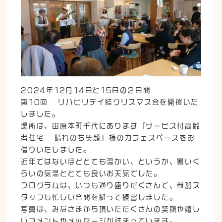
2024年12月14日と15日の２日間
第10回 リハビリデイ結クリスマス会を開催いた
しました。
場所は、田原本町千代にあります『サービス付高齢
者住宅 晴れのち笑顔』様のカフェスペースをお
借りいたしました。
近年ではないほどとても温かい、というか、暑いく
らいの気温ととても良いお天気でした。
プログラムは、いつも通り盛りだくさんで、参加ス
タッフも忙しい合間を縫って練習しました。
写真は、みなさまから頂いたたくさんの笑顔や嬉し
いコメントやメッセージが詰まっています。