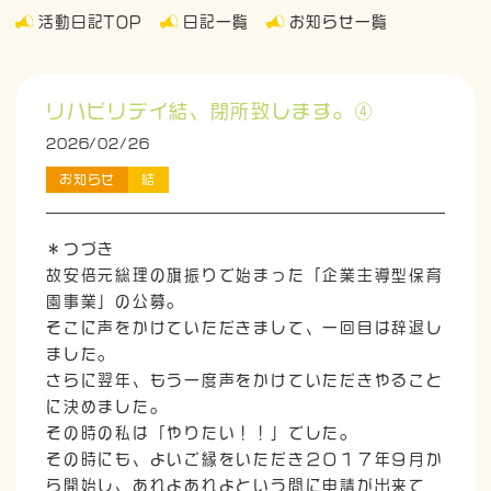
活動日記TOP
日記一覧
お知らせ一覧
リハビリデイ結、閉所致します。④
2026/02/26
お知らせ
結
＊つづき
故安倍元総理の旗振りで始まった「企業主導型保育
園事業」の公募。
そこに声をかけていただきまして、一回目は辞退し
ました。
さらに翌年、もう一度声をかけていただきやること
に決めました。
その時の私は「やりたい！！」でした。
その時にも、よいご縁をいただき２０１７年９月か
ら開始し、あれよあれよという間に申請が出来て