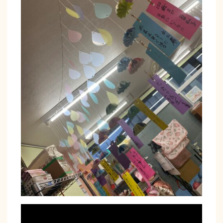
動
画
プ