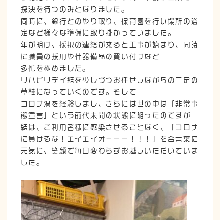
採決を待つのみとなりました。
同時に、銀行とのやり取り、保育園を行い場所の選
定など様々な準備に取り掛かっていました。
年が明け、採択の連絡が来ると工事が始まり、同時
に職員の採用や什器備品の買い付けなど
多忙を極めました。
リハビリデイ結を少しづつお任せしながらの二足の
草鞋になっていくのです。そして
コロナ渦を経験しまし、さらには世の中は「非常事
態宣言」という前代未聞の状態に陥ったのですが
結は、ご利用者様に感染させることなく、「コロナ
に負けるな！エイエイオーーー！！！」を合言葉に
元気に、笑顔で毎日変わらずお越しいただいていま
した。