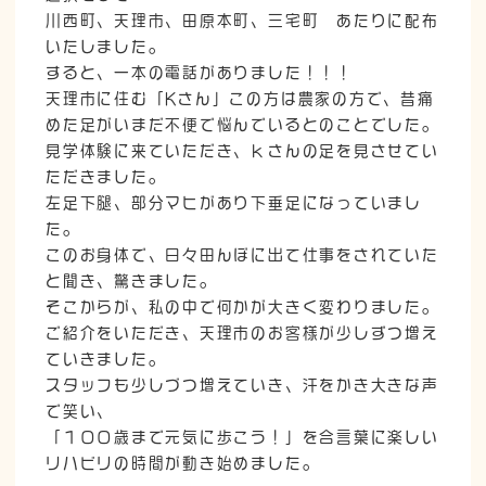
川西町、天理市、田原本町、三宅町 あたりに配布
いたしました。
すると、一本の電話がありました！！！
天理市に住む「Kさん」この方は農家の方で、昔痛
めた足がいまだ不便で悩んでいるとのことでした。
見学体験に来ていただき、ｋさんの足を見させてい
ただきました。
左足下腿、部分マヒがあり下垂足になっていまし
た。
このお身体で、日々田んぼに出て仕事をされていた
と聞き、驚きました。
そこからが、私の中で何かが大きく変わりました。
ご紹介をいただき、天理市のお客様が少しずつ増え
ていきました。
スタッフも少しづつ増えていき、汗をかき大きな声
で笑い、
「１００歳まで元気に歩こう！」を合言葉に楽しい
リハビリの時間が動き始めました。