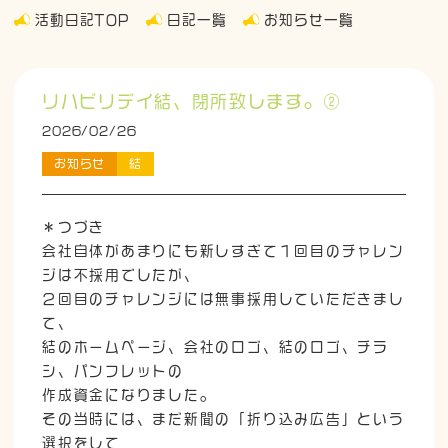
活動日記TOP
日記一覧
お知らせ一覧
リハビリデイ結、閉所致します。②
2026/02/26
お知らせ
結
＊つづき
会社自体があまりにも新しすぎて１回目のチャレン
ジは不採用でしたが、
２回目のチャレンジには無事採用していただきまし
て、
結のホームページ、会社のロゴ、結のロゴ、チラ
シ、パンフレットの
作成資金になりました。
その当時には、まだ新聞の「折り込み広告」という
選択をして