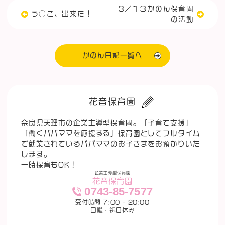
3／１３かのん保育園
う◯こ、出来た！
の活動
かのん日記一覧へ
花音保育園
奈良県天理市の企業主導型保育園。「子育て支援」
「働くパパママを応援する」保育園としてフルタイム
で就業されているパパママのお子さまをお預かりいた
します。
一時保育もOK！
企業主導型保育園
花音保育園
0743-85-7577
受付時間 7:00 - 20:00
日曜・祝日休み