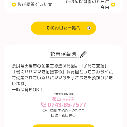
かのん保育園の昨日と
桜が綺麗でした🌸
今日
かのん日記一覧へ
花音保育園
奈良県天理市の企業主導型保育園。「子育て支援」
「働くパパママを応援する」保育園としてフルタイム
で就業されているパパママのお子さまをお預かりいた
します。
一時保育もOK！
企業主導型保育園
花音保育園
0743-85-7577
受付時間 7:00 - 20:00
日曜・祝日休み