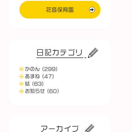
花音保育園
日記カテゴリ
かのん
(299)
あまね
(47)
結
(63)
お知らせ
(60)
アーカイブ