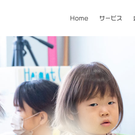
Home
サービス
医療的ケア対応型児童発達支援
企業主導型保育園
放課後等デイサービス
花音保育園
あまね