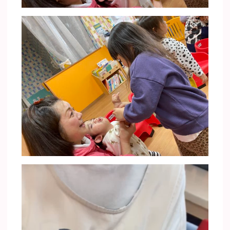
動
画
プ
レ
ー
ヤ
ー