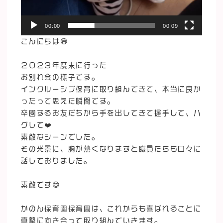
00:00
00:09
こんにちは😄
２０２３年度末に行った
お別れ会の様子です。
インクルーシブ保育に取り組んできて、本当に良か
ったって思えた瞬間です。
卒園するお友だちから手を出してきて握手して、ハ
グして❤️
素敵なシーンでした。
その光景に、胸が熱くなりますと職員たちも口々に
話しておりました。
素敵です😄
かのん保育園保育園は、これからも喜ばれることに
真摯に向き合って取り組んでいきます。