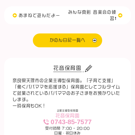
みんな真剣 音楽会の練
あまねで遊んだよー
習❗️
かのん日記一覧へ
花音保育園
奈良県天理市の企業主導型保育園。「子育て支援」
「働くパパママを応援する」保育園としてフルタイム
で就業されているパパママのお子さまをお預かりいた
します。
一時保育もOK！
企業主導型保育園
花音保育園
0743-85-7577
受付時間 7:00 - 20:00
日曜・祝日休み