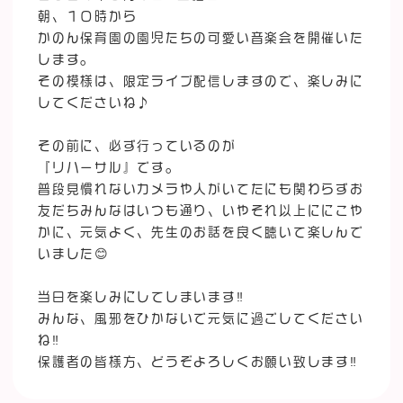
朝、１０時から
かのん保育園の園児たちの可愛い音楽会を開催いた
します。
その模様は、限定ライブ配信しますので、楽しみに
してくださいね♪
その前に、必ず行っているのが
『リハーサル』です。
普段見慣れないカメラや人がいてたにも関わらずお
友だちみんなはいつも通り、いやそれ以上ににこや
かに、元気よく、先生のお話を良く聴いて楽しんで
いました😊
当日を楽しみにしてしまいます‼️
みんな、風邪をひかないで元気に過ごしてください
ね‼️
保護者の皆様方、どうぞよろしくお願い致します‼️