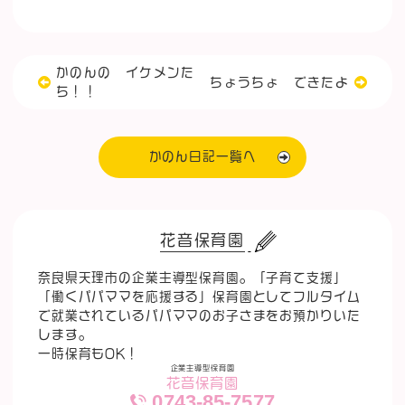
かのんの イケメンた
ちょうちょ できたよ
ち！！
かのん日記一覧へ
花音保育園
奈良県天理市の企業主導型保育園。「子育て支援」
「働くパパママを応援する」保育園としてフルタイム
で就業されているパパママのお子さまをお預かりいた
します。
一時保育もOK！
企業主導型保育園
花音保育園
0743-85-7577