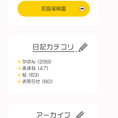
花音保育園
日記カテゴリ
かのん
(299)
あまね
(47)
結
(63)
お知らせ
(60)
アーカイブ