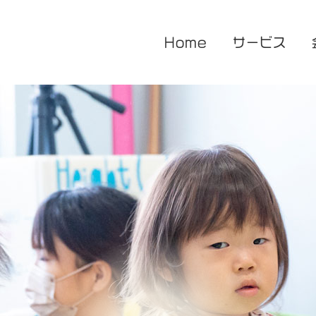
Home
サービス
医療的ケア対応型児童発達支援
企業主導型保育園
放課後等デイサービス
花音保育園
あまね