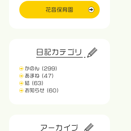
花音保育園
日記カテゴリ
かのん
(299)
あまね
(47)
結
(63)
お知らせ
(60)
アーカイブ