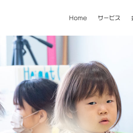
Home
サービス
医療的ケア対応型児童発達支援
企業主導型保育園
放課後等デイサービス
花音保育園
あまね