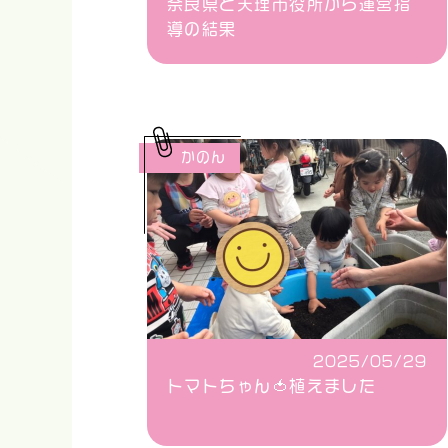
奈良県と天理市役所から運営指
導の結果
かのん
2025/05/29
トマトちゃん🍅植えました