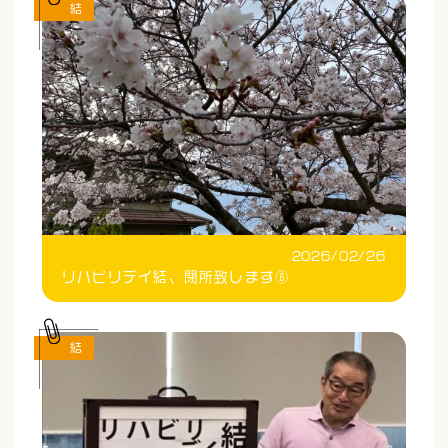
結
2026/02/26
リハビリデイ結、閉所致します⑥
結