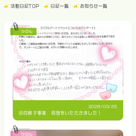
活動日記TOP
日記一覧
お知らせ一覧
かのん
2026/03/25
合同親子事業 感想をいただきました！
かのん