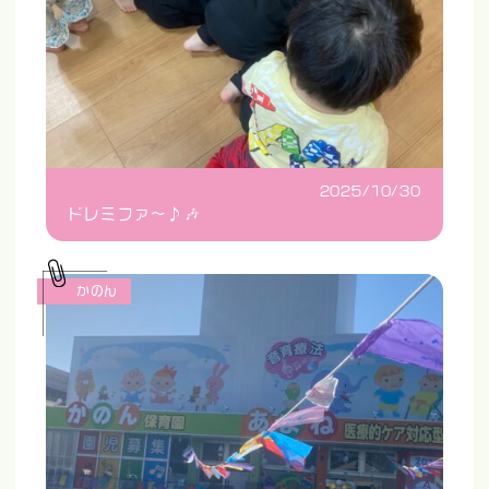
2025/10/30
ドレミファ〜♪🎶
かのん