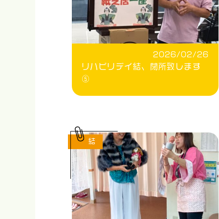
2026/02/26
リハビリデイ結、閉所致します
⑤
結