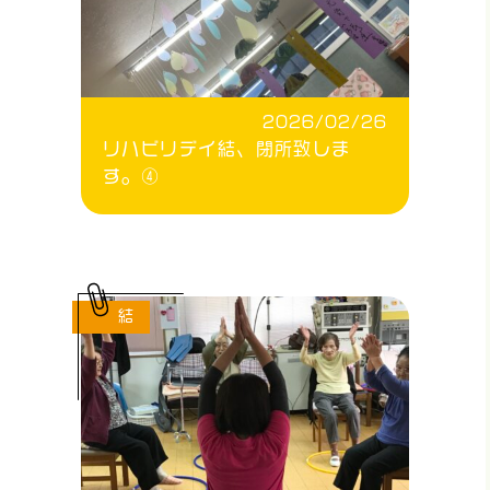
2026/02/26
リハビリデイ結、閉所致しま
す。④
結