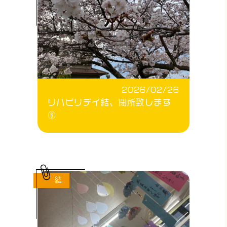
2026/02/26
リハビリデイ結、閉所致します
⑥
結