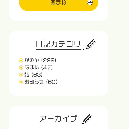
あまね
日記カテゴリ
かのん
(299)
あまね
(47)
結
(63)
お知らせ
(60)
アーカイブ