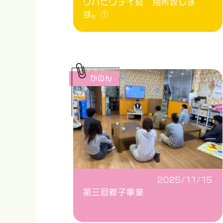
リハビリデイ結 閉所致しま
す。①
かのん
2025/11/15
第三回親子事業