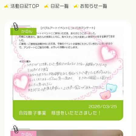
活動日記TOP
日記一覧
お知らせ一覧
かのん
2026/03/25
合同親子事業 感想をいただきました！
かのん