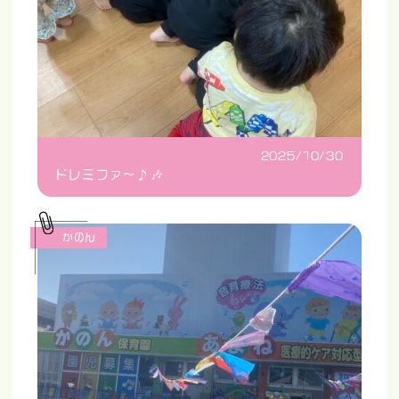
2025/10/30
ドレミファ〜♪🎶
かのん