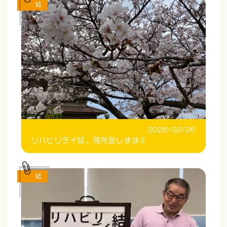
結
2026/02/26
リハビリデイ結、閉所致します⑥
結