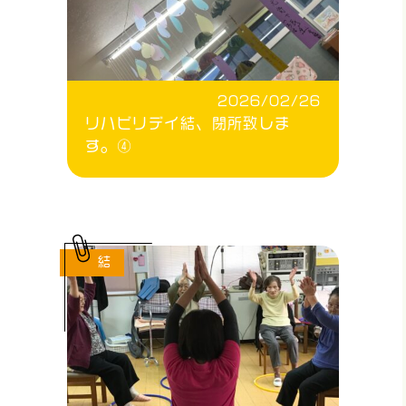
2026/02/26
リハビリデイ結、閉所致しま
す。④
結