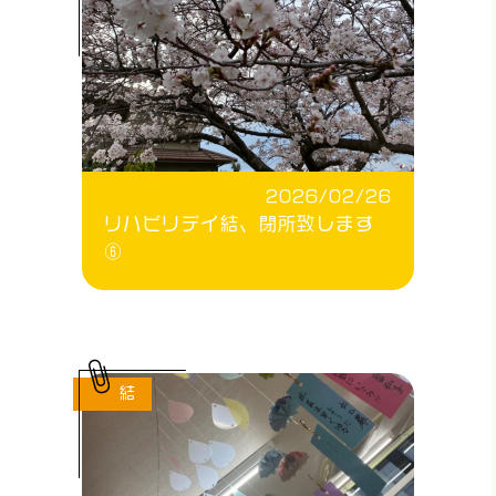
2026/02/26
リハビリデイ結、閉所致します
⑥
結