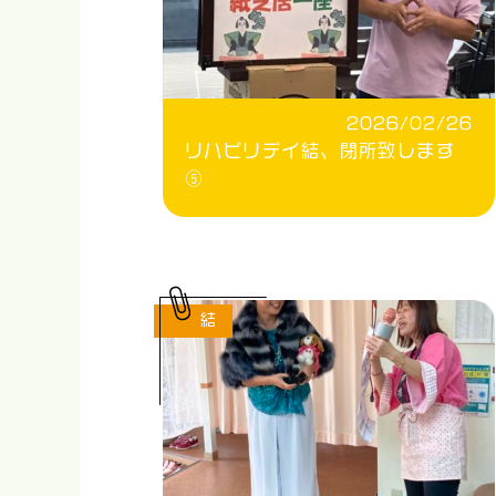
2026/02/26
リハビリデイ結、閉所致します
⑤
結