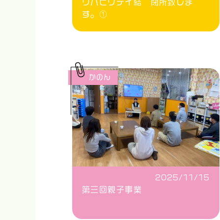
リハビリデイ結 閉所致しま
す。①
かのん
2025/11/15
第三回親子事業