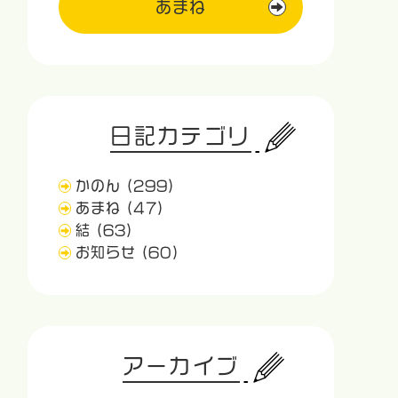
あまね
日記カテゴリ
かのん
(299)
あまね
(47)
結
(63)
お知らせ
(60)
アーカイブ