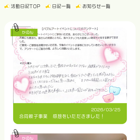
活動日記TOP
日記一覧
お知らせ一覧
かのん
2026/03/25
合同親子事業 感想をいただきました！
かのん