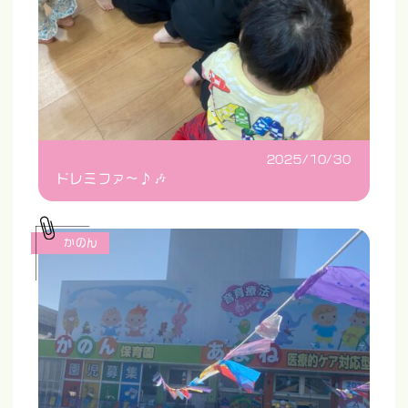
2025/10/30
ドレミファ〜♪🎶
かのん