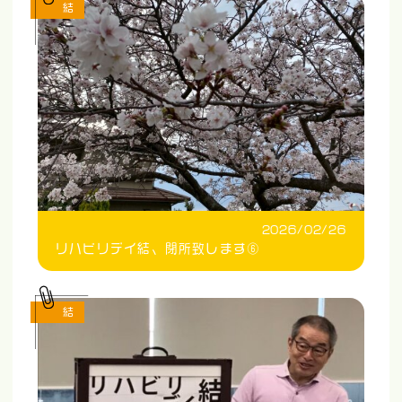
結
2026/02/26
リハビリデイ結、閉所致します⑥
結