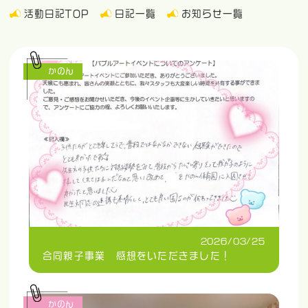
活動日記TOP
日記一覧
お知らせ一覧
かのん
2026/03/25
合同親子事業 感想をいただきました！
かのん