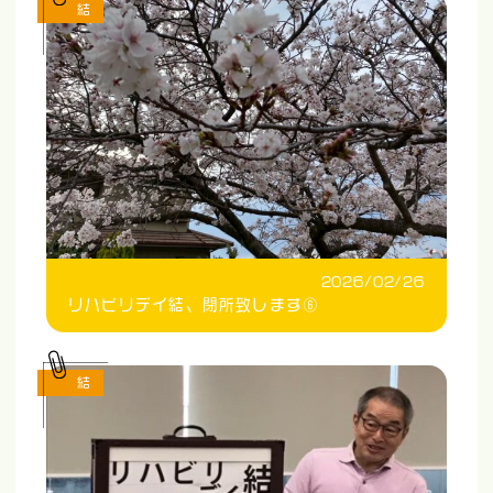
結
2026/02/26
リハビリデイ結、閉所致します⑥
結