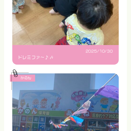
2025/10/30
ドレミファ〜♪🎶
かのん