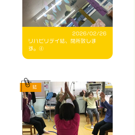
2026/02/26
リハビリデイ結、閉所致しま
す。④
結