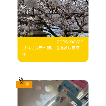
2026/02/26
リハビリデイ結、閉所致します
⑥
結