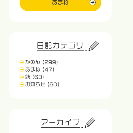
あまね
日記カテゴリ
かのん
(299)
あまね
(47)
結
(63)
お知らせ
(60)
アーカイブ