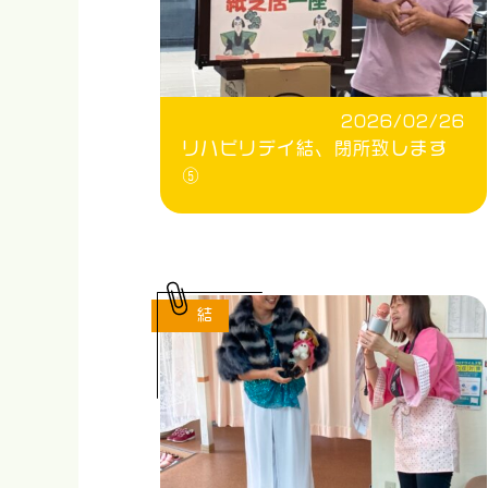
2026/02/26
リハビリデイ結、閉所致します
⑤
結