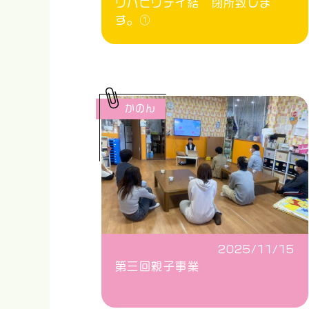
リハビリデイ結 閉所致しま
す。①
かのん
2025/11/15
第三回親子事業