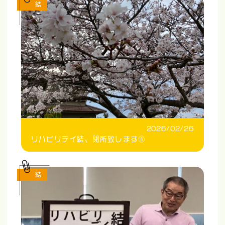
結
2026/02/26
リハビリデイ結、閉所致します⑥
結