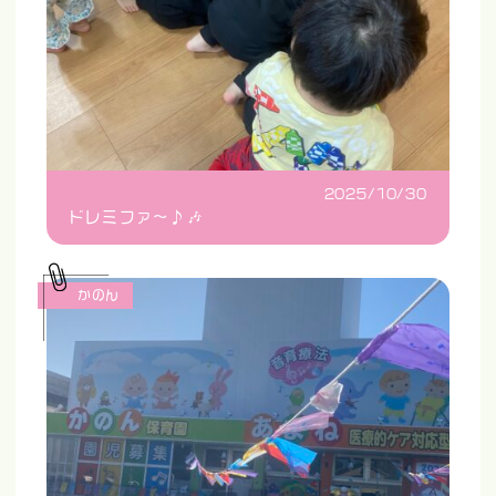
2025/10/30
ドレミファ〜♪🎶
かのん