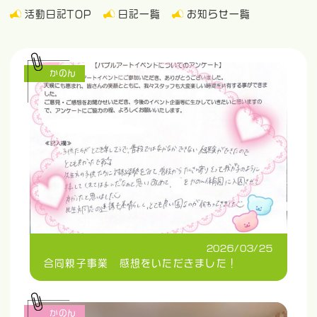
活動日記TOP
日記一覧
お知らせ一覧
かのん
2026/03/25
合同親子事業 感想をいただきました！
かのん