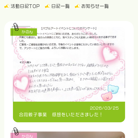
活動日記TOP
日記一覧
お知らせ一覧
かのん
2026/03/25
合同親子事業 感想をいただきました！
かのん