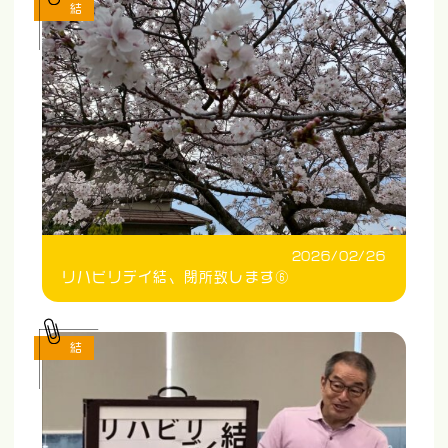
結
2026/02/26
リハビリデイ結、閉所致します⑥
結