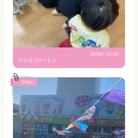
2025/10/30
ドレミファ〜♪🎶
かのん